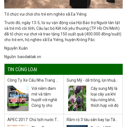
Tổ chức vui chơi cho trẻ em nghèo xã Ea Yiêng
Trước đó, ngày 13-5, từ sự vận động của Hội Bảo trợ Người tàn tật
và trẻ mồ côi tỉnh, Câu lạc bộ Kết nối yêu thương (TP. Hồ Chí Minh)
đã tổ chức vui chơi và trao tặng 150 suất quà (400.000 đồng/suất)
cho trẻ em, hộ nghèo xã Ea Yiêng, huyện Krông Pắc.
Nguyễn Xuân
Nguồn: baodaklak.vn
TIN CÙNG LOẠI
Công Ty Xe Cẩu Nha Trang [Tâm Huyết Với Nghề]
Sung Mỹ - dễ trồng, lợi nhuận cao
Với niềm đam
Cây sung Mỹ là
mê và tâm
loại cây ưa khí
huyết với nghề
hậu nóng khô,
Công ty cho
thích hợp với độ
thuê xe cẩu tại
ẩm thấp và dễ
Nha Trang rất
trồng, chỉ cần có
APEC 2017: Chủ tịch nước Trần Đại Quang đã khẳng định vị thế Việt Nam
Rầm rộ 3 tàu sân bay tại Tây Thái Bình Dương
mong được hợp
đất và lượng