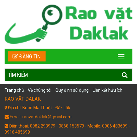
ĐĂNG TIN
TÌM KIẾM
Trang chủ
Về chúng tôi
Quy định sử dụng
Liên kết hữu ích
RAO VẶT DALAK
Địa chỉ: Buôn Ma Thuột - Đăk Lăk
Email: raovatdaklak@gmail.com
Điện thoại: 0982 293979 - 0868 153579 - Mobile: 0906 483699 -
0916 485699